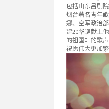
包括山东吕剧院
烟台著名青年歌
娜、空军政治部
建20华诞献上
的祖国》的歌声
祝愿伟大更加繁