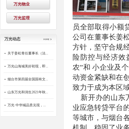
万光物业
万光监理
员全部取得小额贷
公司在董事长姜松
万光动态
方针，坚守合规
关于姜松青任董事长（法...
险防控与经济效
农”和 小企业及
万光山海城美好初现，即...
动资金紧缺和在
烟台市第四届全国国有文...
致力于成为本区
山东万光和润生2021年秋...
新开办的山东
万光·中华城品质兑现，...
业应急转贷平台
等城市，与烟台
机制，稳固了业