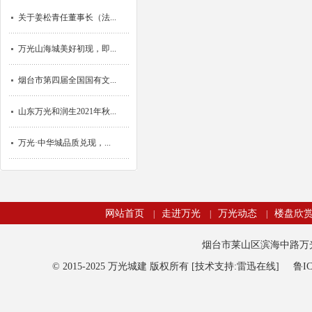
关于姜松青任董事长（法...
万光山海城美好初现，即...
烟台市第四届全国国有文...
山东万光和润生2021年秋...
万光·中华城品质兑现，...
网站首页
走进万光
万光动态
楼盘欣
|
|
|
烟台市莱山区滨海中路万光观海
© 2015-2025 万光城建 版权所有 [技术支持:雷迅在线]
鲁IC